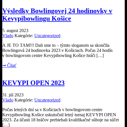
Výsledky Bowlingovej 24 hodinovky v
Kevypibowlingu Košice
5
august
2023
.
Vlado
Kategórie:
Uncategorized
A JE TO TAM!!! Dali sme to – týmto sloganom sa skončila
Bowlingová 24 hodinovka 2023 v Košiciach. Počas 24 hodín
v bowlingovom centre Kevypibowling Košice hráči […]
➞
Čítať
KEVYPI OPEN 2023
31
júl
2023
.
Vlado
Kategórie:
Uncategorized
Počas letných dní sa v Košiciach v bowlingovom centre
Kevypibowling Košice uskutočnil letný turnaj KEVYPI OPEN
2023. Za účasti 18 hráčov prebiehali kvalifikačné súboje na súčet
[…]