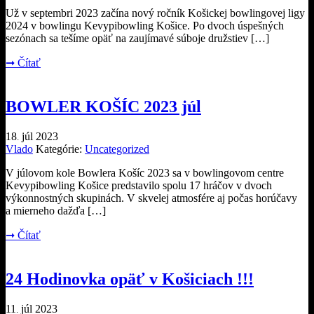
Už v septembri 2023 začína nový ročník Košickej bowlingovej ligy
2024 v bowlingu Kevypibowling Košice. Po dvoch úspešných
sezónach sa tešíme opäť na zaujímavé súboje družstiev […]
➞
Čítať
BOWLER KOŠÍC 2023 júl
18
júl
2023
.
Vlado
Kategórie:
Uncategorized
V júlovom kole Bowlera Košíc 2023 sa v bowlingovom centre
Kevypibowling Košice predstavilo spolu 17 hráčov v dvoch
výkonnostných skupinách. V skvelej atmosfére aj počas horúčavy
a mierneho dažďa […]
➞
Čítať
24 Hodinovka opäť v Košiciach !!!
11
júl
2023
.