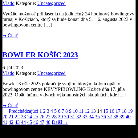
Vlado
Kategórie:
Uncategorized
Využite možnosť prihlásenia na jedinečný 24 hodinový bowlingový
turnaj v Košiciach, ktorý sa bude konať dňa 5. – 6. augusta 2023 v
bowlingovom centre […]
➞
Čítať
BOWLER KOŠÍC 2023
6
júl
2023
.
Vlado
Kategórie:
Uncategorized
Bowler Košíc 2023 pokračuje svojím júlovým kolom opäť v
bowlingovom centre KEVYPIBOWLING Košice dňa 17. júla
2023. Opäť hráme v dvoch výkonnostných skupinách, kde […]
➞
Čítať
←
Predchádzajúci
1
2
3
4
5
6
7
8
9
10
11
12
13
14
15
16
17
18
19
20
21
22
23
24
25
26
27
28
29
30
31
32
33
34
35
36
37
38
39
40
41
42
43
44
45
46
47
48
Ďalší
→
Najnovšie články