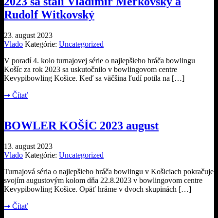
2023 sa stali Vladimír Merkovský a
Rudolf Witkovský
23
august
2023
.
Vlado
Kategórie:
Uncategorized
V poradí 4. kolo turnajovej série o najlepšieho hráča bowlingu
Košíc za rok 2023 sa uskutočnilo v bowlingovom centre
Kevypibowling Košice. Keď sa väčšina ľudí potila na […]
➞
Čítať
BOWLER KOŠÍC 2023 august
13
august
2023
.
Vlado
Kategórie:
Uncategorized
Turnajová séria o najlepšieho hráča bowlingu v Košiciach pokračuje
svojím augustovým kolom dňa 22.8.2023 v bowlingovom centre
Kevypibowling Košice. Opäť hráme v dvoch skupinách […]
➞
Čítať