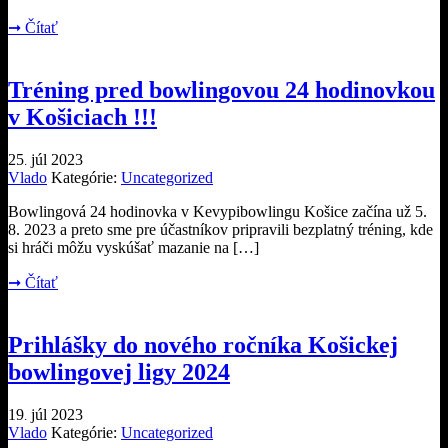
➞
Čítať
Tréning pred bowlingovou 24 hodinovkou
v Košiciach !!!
25
júl
2023
.
Vlado
Kategórie:
Uncategorized
Bowlingová 24 hodinovka v Kevypibowlingu Košice začína už 5.
8. 2023 a preto sme pre účastníkov pripravili bezplatný tréning, kde
si hráči môžu vyskúšať mazanie na […]
➞
Čítať
Prihlášky do nového ročníka Košickej
bowlingovej ligy 2024
19
júl
2023
.
Vlado
Kategórie:
Uncategorized