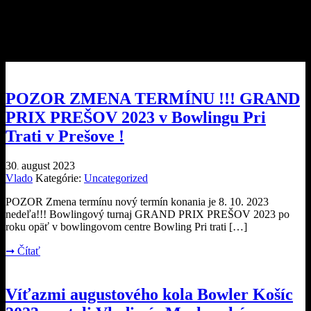
Archívy kategórie:
Uncategorized
POZOR ZMENA TERMÍNU !!! GRAND
PRIX PREŠOV 2023 v Bowlingu Pri
Trati v Prešove !
30
august
2023
.
Vlado
Kategórie:
Uncategorized
POZOR Zmena termínu nový termín konania je 8. 10. 2023
nedeľa!!! Bowlingový turnaj GRAND PRIX PREŠOV 2023 po
roku opäť v bowlingovom centre Bowling Pri trati […]
➞
Čítať
Víťazmi augustového kola Bowler Košíc