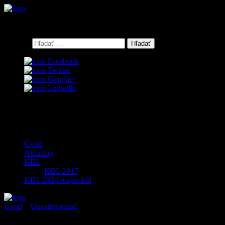
Keď bowling, tak GALERIABOWLING Košice
Hľadať:
Facebook
Twitter
Google+
LinkedIn
0
Menu
Úvod
Aktuality
KBL
KBL 2017
KBL 2024 rozpis kôl
Úvod
>
Uncategorized
>
Strana 14