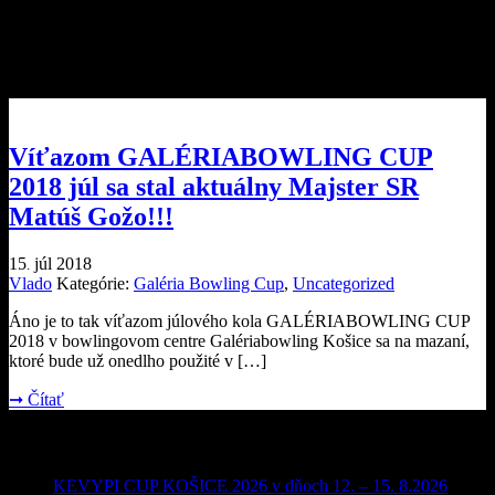
Archívy kategórie:
Galéria
Bowling Cup
Víťazom GALÉRIABOWLING CUP
2018 júl sa stal aktuálny Majster SR
Matúš Gožo!!!
15
júl
2018
.
Vlado
Kategórie:
Galéria Bowling Cup
,
Uncategorized
Áno je to tak víťazom júlového kola GALÉRIABOWLING CUP
2018 v bowlingovom centre Galériabowling Košice sa na mazaní,
ktoré bude už onedlho použité v […]
➞
Čítať
Najnovšie články
KEVYPI CUP KOŠICE 2026 v dňoch 12. – 15. 8.2026