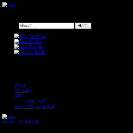
Keď bowling, tak GALERIABOWLING Košice
Hľadať:
Facebook
Twitter
Google+
LinkedIn
0
Menu
Úvod
Aktuality
KBL
KBL 2017
KBL 2024 rozpis kôl
Úvod
>
TURNAJE
>
Galéria Bowling Cup