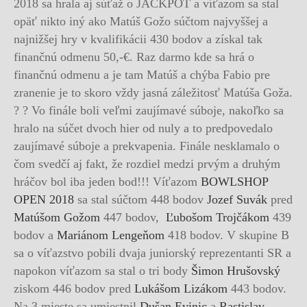
2018 sa hrala aj súťaž o JACKPOT a víťazom sa stal
opäť nikto iný ako Matúš Gožo súčtom najvyššej a
najnižšej hry v kvalifikácii 430 bodov a získal tak
finančnú odmenu 50,-€. Raz darmo kde sa hrá o
finančnú odmenu a je tam Matúš a chýba Fabio pre
zranenie je to skoro vždy jasná záležitosť Matúša Goža.
? ? Vo finále boli veľmi zaujímavé súboje, nakoľko sa
hralo na súčet dvoch hier od nuly a to predpovedalo
zaujímavé súboje a prekvapenia. Finále nesklamalo o
čom svedčí aj fakt, že rozdiel medzi prvým a druhým
hráčov bol iba jeden bod!!! Víťazom
BOWLSHOP
OPEN 2018
sa stal súčtom 448 bodov
Jozef Suvák
pred
Matúšom Gožom
447 bodov,
Ľubošom Trojčákom
439
bodov a
Mariánom Lengeňom
418 bodov. V skupine B
sa o víťazstvo pobili dvaja juniorský reprezentanti SR a
napokon víťazom sa stal o tri body
Šimon Hrušovský
ziskom 446 bodov pred
Lukášom Lizákom
443 bodov.
Na 3.mieste sa umiestnil
Dušan Evinic
a
Rastislav