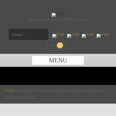
Keď bowling, tak GALERIABOWLING Košice
0
MENU
ÚVOD
>
POZNÁME VÍŤAZOV SILVESTROVSKÉHO BOWLSHOP OPEN
2018 V KOŠICIACH!!!