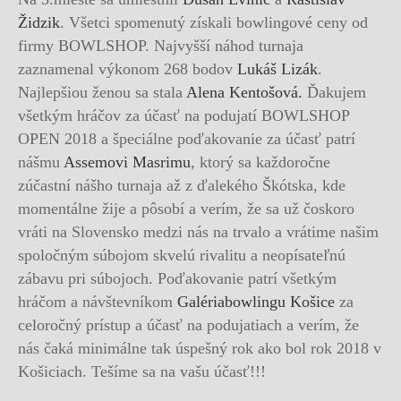
Židzik
. Všetci spomenutý získali bowlingové ceny od
firmy BOWLSHOP. Najvyšší náhod turnaja
zaznamenal výkonom 268 bodov
Lukáš Lizák
.
Najlepšiou ženou sa stala
Alena Kentošová.
Ďakujem
všetkým hráčov za účasť na podujatí BOWLSHOP
OPEN 2018 a špeciálne poďakovanie za účasť patrí
nášmu
Assemovi Masrimu
, ktorý sa každoročne
zúčastní nášho turnaja až z ďalekého Škótska, kde
momentálne žije a pôsobí a verím, že sa už čoskoro
vráti na Slovensko medzi nás na trvalo a vrátime našim
spoločným súbojom skvelú rivalitu a neopísateľnú
zábavu pri súbojoch. Poďakovanie patrí všetkým
hráčom a návštevníkom
Galériabowlingu Košice
za
celoročný prístup a účasť na podujatiach a verím, že
nás čaká minimálne tak úspešný rok ako bol rok 2018 v
Košiciach. Tešíme sa na vašu účasť!!!