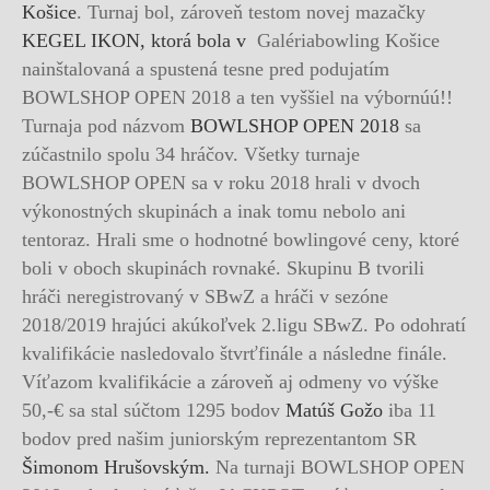
Košice
. Turnaj bol, zároveň testom novej mazačky
KEGEL IKON, ktorá bola v
Galériabowling Košice
nainštalovaná a spustená tesne pred podujatím
BOWLSHOP OPEN 2018 a ten vyššiel na výbornúú!!
Turnaja pod názvom
BOWLSHOP OPEN 2018
sa
zúčastnilo spolu 34 hráčov. Všetky turnaje
BOWLSHOP OPEN sa v roku 2018 hrali v dvoch
výkonostných skupinách a inak tomu nebolo ani
tentoraz. Hrali sme o hodnotné bowlingové ceny, ktoré
boli v oboch skupinách rovnaké. Skupinu B tvorili
hráči neregistrovaný v SBwZ a hráči v sezóne
2018/2019 hrajúci akúkoľvek 2.ligu SBwZ. Po odohratí
kvalifikácie nasledovalo štvrťfinále a následne finále.
Víťazom kvalifikácie a zároveň aj odmeny vo výške
50,-€ sa stal súčtom 1295 bodov
Matúš Gožo
iba 11
bodov pred našim juniorským reprezentantom SR
Šimonom Hrušovským.
Na turnaji BOWLSHOP OPEN