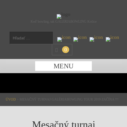
Keď bowling, tak GALERIABOWLING Košice
0
MENU
ÚVOD
>
MESAČNÝ TURNAJ GALÉRIABOWLING TOUR 2019 ZAČÍNA !!!
Mesačný turnaj