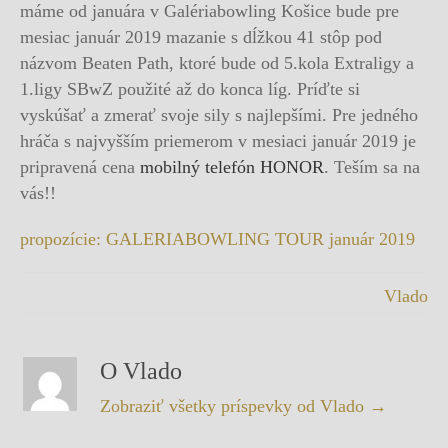
máme od januára v Galériabowling Košice bude pre
mesiac január 2019 mazanie s dĺžkou 41 stôp pod
názvom Beaten Path, ktoré bude od 5.kola Extraligy a
1.ligy SBwZ použité až do konca líg. Príďte si
vyskúšať a zmerať svoje sily s najlepšími. Pre jedného
hráča s najvyšším priemerom v mesiaci január 2019 je
pripravená cena
mobilný telefón HONOR
. Teším sa na
vás!!
propozície: GALERIABOWLING TOUR január 2019
Vlado
O Vlado
Zobraziť všetky príspevky od Vlado
→