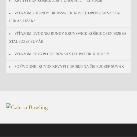
KEVYPI CUP KOŠICE 2026 V DŇOCH 12. – 15. 8.2026
VÍŤAZOM 2. RUNDY BRUNSWICK KOŠICE OPEN 2026 SA STAL
LUKÁŠ LIZÁK!
VÍŤAZOM ÚVODNEJ RUNDY BRUNSWICK KOŠICE OPEN 2026 SA
STAL JOZEF SUVÁK
VÍŤAZOM KEVYPI CUP 2026 SA STAL PATRIK KUBUS!!!
PO ÚVODNEJ RUNDE KEVYPI CUP 2026 NA ČELE JOZEF SUVÁK