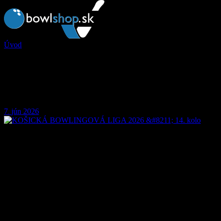
Úvod
>
KOŠICKÁ BOWLINGOVÁ LIGA 2026 – 14. kolo
KOŠICKÁ BOWLINGOVÁ
LIGA 2026 – 14. kolo
7
jún
2026
.
V poradí predposledné kolo KBL 2026 rozhodovalo o
postupujúcich do finále „A“ a finále „B“. Ale nestalo sa tak nakoľko
istú účasť vo finále „A“ má iba družstvo BRUNSWICK TEAM s
výrazným náskokom pred družstvom MAGIC SHARKS či
LIGORS. Družstvá DOLPHINS, BECHER TEAM a DPMK majú
stále šancu na účasť vo finále „A“ a o všetko sa rozhodne v
záverečnom kole. Taktiež o účasť vo finále „B“ zabojuje ešte
viacero družstiev a istú účasť v „B“ finále má iba družstvo
HORÚCE STRELY. Tešíme sa na na Vaše výkony.