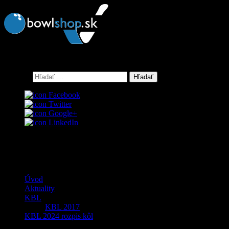
Keď bowling, tak GALERIABOWLING Košice
Hľadať:
Facebook
Twitter
Google+
LinkedIn
0
Menu
Úvod
Aktuality
KBL
KBL 2017
KBL 2024 rozpis kôl