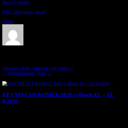
ligové výsledky
KBL 2026 rozpis aktual
Vlado
O Vlado
Zobraziť všetky príspevky od Vlado
→
←
Predchádzajúci
Ďalší
→
Načítam…
KEVYPI CUP KOŠICE 2026 v dňoch 12. – 15.
8.2026
Ďalším letným turnajom v Košiciach je turnaj KEVYPI CUP
KOŠICE 2026, ktorý sa uskutoční v dňoch 12. – 15. 8. 2026. Tento
turnaj sa odohrá rovnakým systémom ako úspešný rovnaký turnaj v
mesiaci júl v Košiciach, kde sa zúčastnilo 31 hráčov nie len z Košíc.