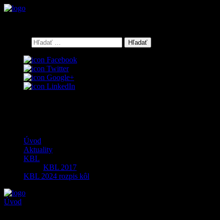
Keď bowling, tak GALERIABOWLING Košice
Hľadať:
Facebook
Twitter
Google+
LinkedIn
0
Menu
Úvod
Aktuality
KBL
KBL 2017
KBL 2024 rozpis kôl
Úvod
>
Košická bowlingová liga 2025 – 10. kolo