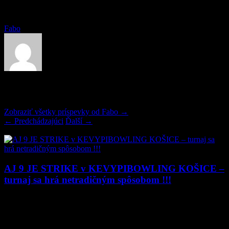
Fabo
O Fabo
Zobraziť všetky príspevky od Fabo
→
←
Predchádzajúci
Ďalší
→
Načítam…
AJ 9 JE STRIKE v KEVYPIBOWLING KOŠICE –
turnaj sa hrá netradičným spôsobom !!!
V Košiciach sme sľúbili počas leta viacero zaujímavých a
netradičných turnajov a tu je ďalší v poradí. Tento turnaj sme nazvali
„Hod do neznáma“, čo znamená, že hráči odohrajú všetky svoje hry
s handicapom a to natiahnutou nepriehľadnou plachtou na dráhe,