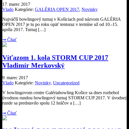
17
marec
2017
.
Vlado
Kategórie:
GALÉRIA OPEN 2017
,
Novinky
Najväčší bowlingový turnaj v Košiciach pod názvom GALÉRIA
OPEN 2017 je tu po roku opäť tentoraz v termíne už od 10.-15.
apríla 2017. Turnaj […]
➞
Čítať
Víťazom 1. kola STORM CUP 2017
Vladimír Merkovský
9
marec
2017
.
Vlado
Kategórie:
Novinky
,
Uncategorized
V bowlingovom centre Galériabowling Košice sa dnes rozbehol
úvodnou rundou bowlingový turnaj STORM CUP 2017. V úvodnej
runde sa predstavilo spolu 12 hráčov a […]
➞
Čítať