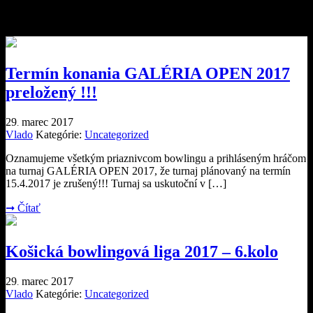
Mesačné archívy:
marec 2017
Termín konania GALÉRIA OPEN 2017
preložený !!!
29
marec
2017
.
Vlado
Kategórie:
Uncategorized
Oznamujeme všetkým priaznivcom bowlingu a prihláseným hráčom
na turnaj GALÉRIA OPEN 2017, že turnaj plánovaný na termín
15.4.2017 je zrušený!!! Turnaj sa uskutoční v […]
➞
Čítať
Košická bowlingová liga 2017 – 6.kolo
29
marec
2017
.
Vlado
Kategórie:
Uncategorized