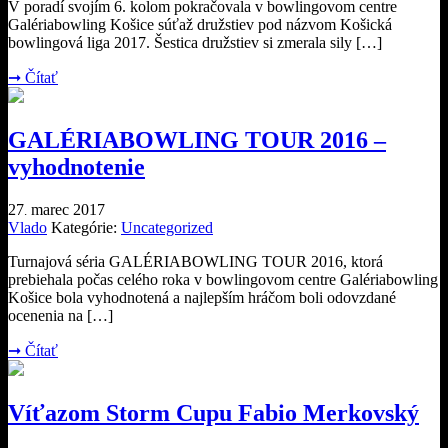
V poradí svojím 6. kolom pokračovala v bowlingovom centre
Galériabowling Košice súťaž družstiev pod názvom Košická
bowlingová liga 2017. Šestica družstiev si zmerala sily […]
➞
Čítať
GALÉRIABOWLING TOUR 2016 –
vyhodnotenie
27
marec
2017
.
Vlado
Kategórie:
Uncategorized
Turnajová séria GALÉRIABOWLING TOUR 2016, ktorá
prebiehala počas celého roka v bowlingovom centre Galériabowling
Košice bola vyhodnotená a najlepším hráčom boli odovzdané
ocenenia na […]
➞
Čítať
Víťazom Storm Cupu Fabio Merkovský