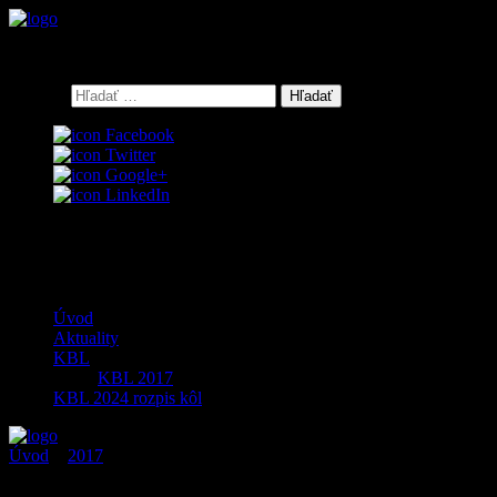
Keď bowling, tak GALERIABOWLING Košice
Hľadať:
Facebook
Twitter
Google+
LinkedIn
0
Menu
Úvod
Aktuality
KBL
KBL 2017
KBL 2024 rozpis kôl
Úvod
>
2017
>
marec