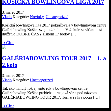
KOŠICKÁ BOWLINGOVÁ LIGA 2017
3
marec
2017
.
Vlado
Kategórie:
Novinky
,
Uncategorized
Košická bowlingová liga 2017 pokračovala v bowlingovom centre
Galériabowling Košice svojím 4.kolom. V 4. kole sa víťazom stalo
družstvo DOBRÉ ČASY ziskom 17 bodov […]
➞
Čítať
GALÉRIABOWLING TOUR 2017 – 1. a
2.kolo
3
marec
2017
.
Vlado
Kategórie:
Uncategorized
Tak ako minulý rok aj tento rok v bowlingovom centre
Galériabowling Košice prebieha turnajová séria pod názvom
GALÉRIABOWLING TOUR 2017. Turnaj sa hrá počas […]
➞
Čítať