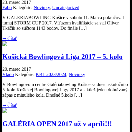
23
marec
2017
.
Fabo
Kategórie:
Novinky
,
Uncategorized
V GALERIABOWLING Košice v sobotu 11. Marca pokračoval
turnaj STORM CUP 2017. Víťazom kvalifikácie sa stal Oliver
Tkáčik so súčtom 1143 bodov. Do finále […]
➞
Čítať
Košická Bowlingová Liga 2017 – 5. kolo
20
marec
2017
.
Vlado
Kategórie:
KBL 2023/2024
,
Novinky
V Bowlingovom centre Galériabowling Košice sa dnes uskutočnilo
5. kolo Košickej Bowlingovej Ligy 2017 a taktiež jeden dohrávaný
zápas z minulého kola. Dnešné 5.kolo […]
➞
Čítať
GALÉRIA OPEN 2017 už v apríli!!!